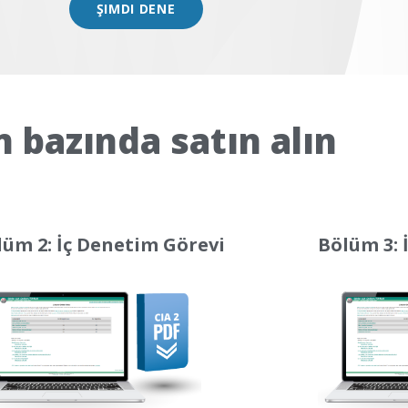
ŞIMDI DENE
 bazında satın alın
lüm 2: İç Denetim Görevi
Bölüm 3: 