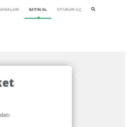
FAYDALARI
SATIN AL
OTURUM AÇ
ket
datı