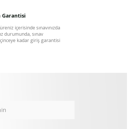
m Garantisi
süreniz içerisinde sınavınızda
ız durumunda, sınav
nceye kadar giriş garantisi
nin